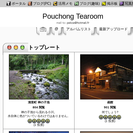
ポータル
ブログ(PC)
活用メモ
ブログ(趣味)
掲示板
写真
Pouchong Tearoom
@
アルバムリスト
最新アップロード
トップレート
清里町 神の子池
函館
804 閲覧
901 閲覧
神の子池から流れる小川。
何でしょう?
水自体に色がついているわけではありません。
(1 投票)
(1 投票)