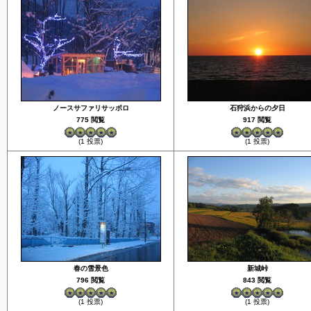
ノースサファリサッポロ
石狩浜からの夕日
775 閲覧
917 閲覧
(1 投票)
(1 投票)
春の雪景色
新城峠
796 閲覧
843 閲覧
(1 投票)
(1 投票)