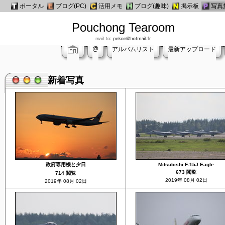
ポータル
ブログ(PC)
活用メモ
ブログ(趣味)
掲示板
写真
Pouchong Tearoom
@
アルバムリスト
最新アップロード
新着写真
政府専用機と夕日
Mitsubishi F-15J Eagle
673 閲覧
714 閲覧
2019年 08月 02日
2019年 08月 02日