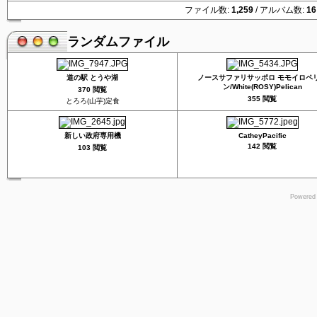
ファイル数:
1,259
/ アルバム数:
16
ランダムファイル
道の駅 とうや湖
ノースサファリサッポロ モモイロペ
ン/White(ROSY)Pelican
370 閲覧
355 閲覧
とろろ(山芋)定食
新しい政府専用機
CatheyPacific
142 閲覧
103 閲覧
Powered