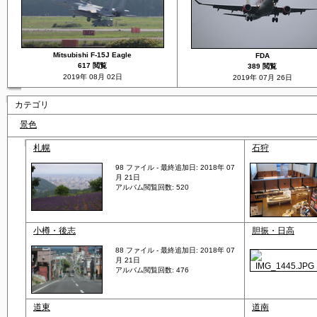
Mitsubishi F-15J Eagle
FDA
617 閲覧
389 閲覧
2019年 08月 02日
2019年 07月 26日
カテゴリ
景色
札幌
石狩
98 ファイル - 最終追加日: 2018年 07
月 21日
アルバム閲覧回数: 520
小樽・後志
胆振・日高
88 ファイル - 最終追加日: 2018年 07
月 21日
アルバム閲覧回数: 476
道東
道南