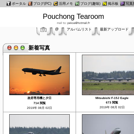
ポータル
ブログ(PC)
活用メモ
ブログ(趣味)
掲示板
写真
Pouchong Tearoom
@
アルバムリスト
最新アップロード
新着写真
政府専用機と夕日
Mitsubishi F-15J Eagle
673 閲覧
714 閲覧
2019年 08月 02日
2019年 08月 02日