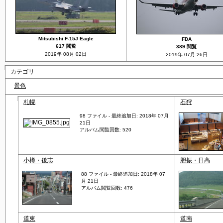
Mitsubishi F-15J Eagle
FDA
617 閲覧
389 閲覧
2019年 08月 02日
2019年 07月 26日
カテゴリ
景色
札幌
石狩
98 ファイル - 最終追加日: 2018年 07月
21日
アルバム閲覧回数: 520
小樽・後志
胆振・日高
88 ファイル - 最終追加日: 2018年 07
月 21日
アルバム閲覧回数: 476
道東
道南