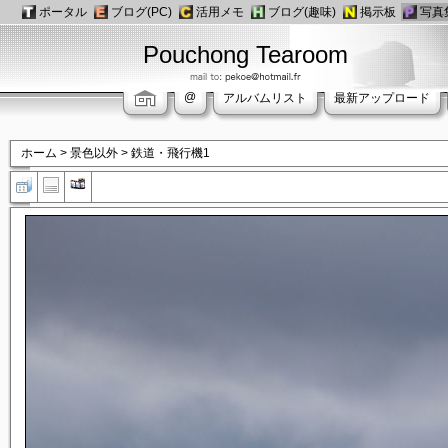
ポータル
ブログ(PC)
活用メモ
ブログ(趣味)
掲示板
写真
Pouchong Tearoom
@
アルバムリスト
最新アップロード
ホーム
>
景色以外
>
鉄道・飛行機1