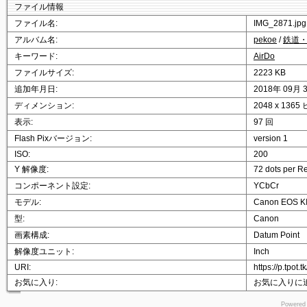
ファイル情報
ファイル名:
IMG_2871.jpg
アルバム名:
pekoe
/
鉄道・
キーワード:
AirDo
ファイルサイズ:
2223 KB
追加年月日:
2018年 09月 
ディメンション:
2048 x 136
表示:
97 回
Flash Pixバージョン:
version 1
ISO:
200
Y 解像度:
72 dots per R
コンポーネント設定:
YCbCr
モデル:
Canon EOS K
型:
Canon
画素構成:
Datum Point
解像度ユニット:
Inch
URI:
https://p.tpot
お気に入り:
お気に入りに
Powered