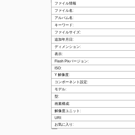
ファイル情報
ファイル名:
アルバム名:
キーワード:
ファイルサイズ:
追加年月日:
ディメンション:
表示:
Flash Pixバージョン:
ISO:
Y 解像度:
コンポーネント設定:
モデル:
型:
画素構成:
解像度ユニット:
URI:
お気に入り: