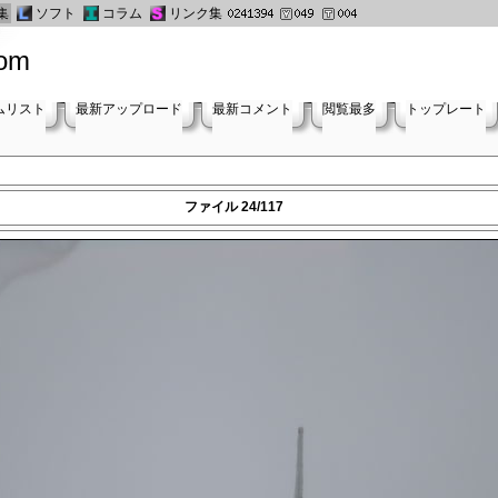
集
ソフト
コラム
リンク集
oom
ムリスト
最新アップロード
最新コメント
閲覧最多
トップレート
ファイル 24/117