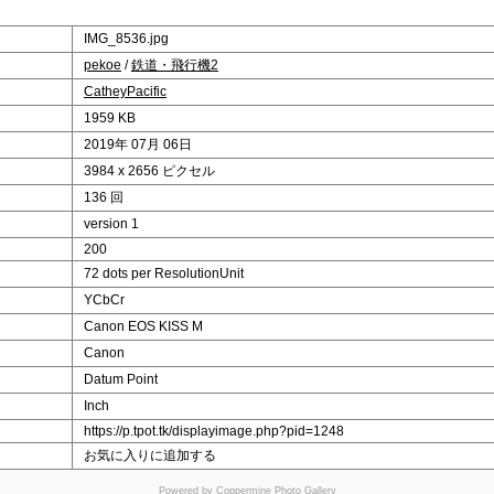
IMG_8536.jpg
pekoe
/
鉄道・飛行機2
CatheyPacific
1959 KB
2019年 07月 06日
3984 x 2656 ピクセル
136 回
version 1
200
72 dots per ResolutionUnit
YCbCr
Canon EOS KISS M
Canon
Datum Point
Inch
https://p.tpot.tk/displayimage.php?pid=1248
お気に入りに追加する
Powered by
Coppermine Photo Gallery