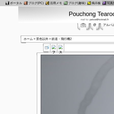
ポータル
ブログ(PC)
活用メモ
ブログ(趣味)
掲示板
写真
Pouchong Tear
@
アルバ
ホーム
>
景色以外
>
鉄道・飛行機2