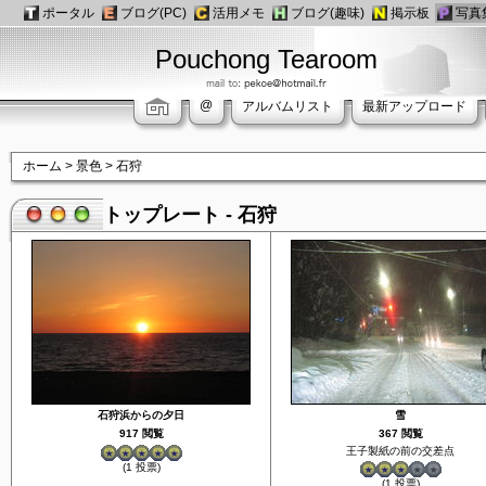
ポータル
ブログ(PC)
活用メモ
ブログ(趣味)
掲示板
写真
Pouchong Tearoom
@
アルバムリスト
最新アップロード
ホーム
>
景色
>
石狩
トップレート - 石狩
石狩浜からの夕日
雪
917 閲覧
367 閲覧
王子製紙の前の交差点
(1 投票)
(1 投票)