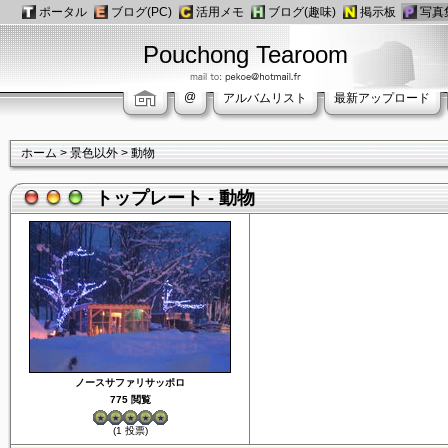
ポータル
ブログ(PC)
活用メモ
ブログ(趣味)
掲示板
写真
Pouchong Tearoom
@
アルバムリスト
最新アップロード
ホーム
>
景色以外
>
動物
トップレート - 動物
ノースサファリサッポロ
775 閲覧
(1 投票)