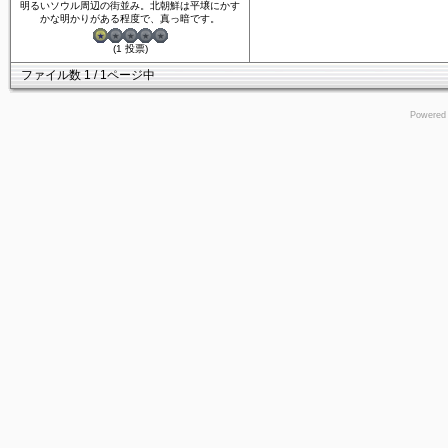
明るいソウル周辺の街並み。北朝鮮は平壌にかす
かな明かりがある程度で、真っ暗です。
(1 投票)
ファイル数 1 / 1ページ中
Powered