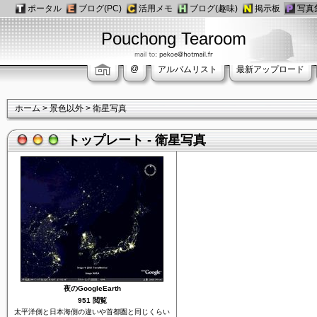
ポータル
ブログ(PC)
活用メモ
ブログ(趣味)
掲示板
写真
Pouchong Tearoom
@
アルバムリスト
最新アップロード
ホーム
>
景色以外
>
衛星写真
トップレート - 衛星写真
夜のGoogleEarth
951 閲覧
太平洋側と日本海側の違いや首都圏と同じくらい