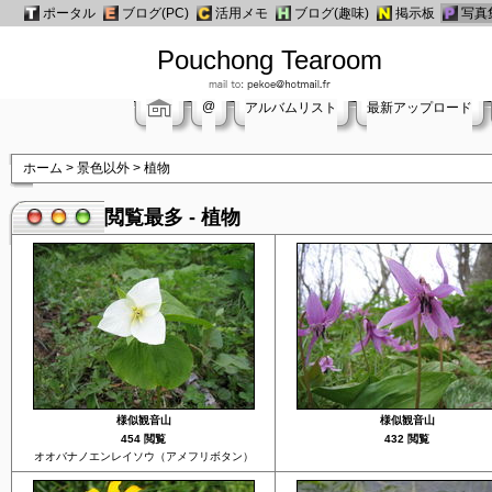
ポータル
ブログ(PC)
活用メモ
ブログ(趣味)
掲示板
写真
Pouchong Tearoom
@
アルバムリスト
最新アップロード
ホーム
>
景色以外
>
植物
閲覧最多 - 植物
様似観音山
様似観音山
454 閲覧
432 閲覧
オオバナノエンレイソウ（アメフリボタン）