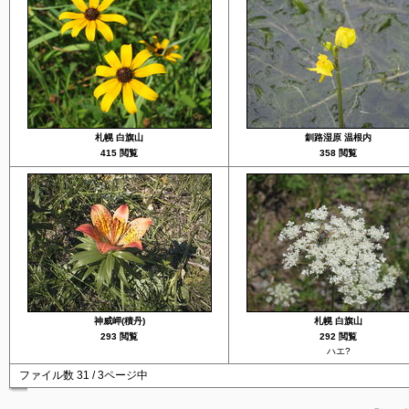
札幌 白旗山
釧路湿原 温根内
415 閲覧
358 閲覧
神威岬(積丹)
札幌 白旗山
293 閲覧
292 閲覧
ハエ?
ファイル数 31 / 3ページ中