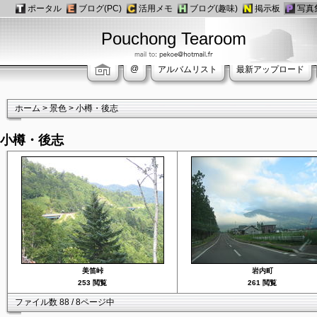
ポータル
ブログ(PC)
活用メモ
ブログ(趣味)
掲示板
写真
Pouchong Tearoom
@
アルバムリスト
最新アップロード
ホーム
>
景色
>
小樽・後志
小樽・後志
美笛峠
岩内町
253 閲覧
261 閲覧
ファイル数 88 / 8ページ中