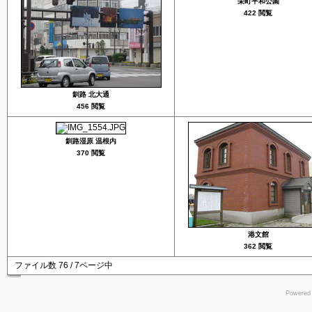
栄町平和公園
422 閲覧
釧路 北大通
456 閲覧
釧路湿原 温根内
370 閲覧
港文館
362 閲覧
ファイル数 76 / 7ページ中
Powered