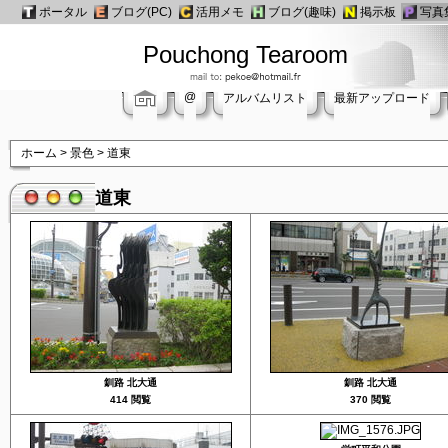
ポータル
ブログ(PC)
活用メモ
ブログ(趣味)
掲示板
写真
Pouchong Tearoom
@
アルバムリスト
最新アップロード
ホーム
>
景色
>
道東
道東
釧路 北大通
釧路 北大通
414 閲覧
370 閲覧