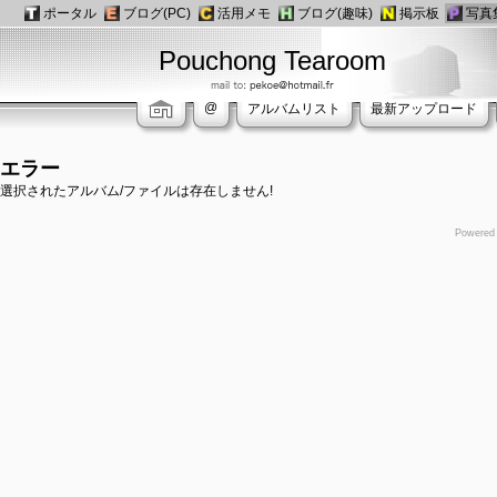
ポータル
ブログ(PC)
活用メモ
ブログ(趣味)
掲示板
写真
Pouchong Tearoom
@
アルバムリスト
最新アップロード
エラー
選択されたアルバム/ファイルは存在しません!
Powered