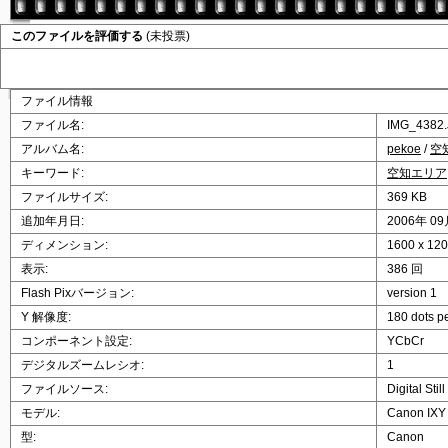
このファイルを評価する
(未投票)
ファイル情報
ファイル名:
IMG_4382
アルバム名:
pekoe
/
空
キーワード:
空知エリア
ファイルサイズ:
369 KB
追加年月日:
2006年 09
ディメンション:
1600 x 1
表示:
386 回
Flash Pixバージョン:
version 1
Y 解像度:
180 dots p
コンポーネント設定:
YCbCr
デジタルズームレシオ:
1
ファイルソース:
Digital Sti
モデル:
Canon IXY
型:
Canon