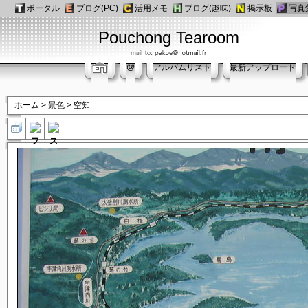
ポータル
ブログ(PC)
活用メモ
ブログ(趣味)
掲示板
写真
Pouchong Tearoom
@
アルバムリスト
最新アップロード
ホーム
>
景色
>
空知