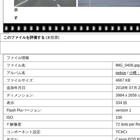
このファイルを評価する
(未投票)
ファイル情報
ファイル名:
IMG_0406.jpg
アルバム名:
pekoe
/
小樽
ファイルサイズ:
4667 KB
追加年月日:
2018年 07月 
ディメンション:
3984 x 265
表示:
334 回
Flash Pixバージョン:
version 1
ISO:
100
Y 解像度:
72 dots per R
コンポーネント設定:
YCbCr
モデル:
Canon EOS K