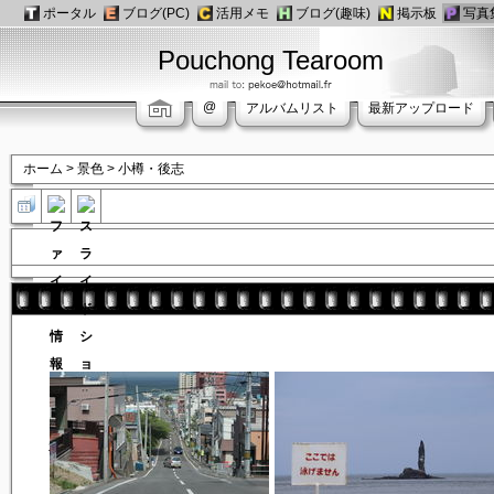
ポータル
ブログ(PC)
活用メモ
ブログ(趣味)
掲示板
写真
Pouchong Tearoom
@
アルバムリスト
最新アップロード
ホーム
>
景色
>
小樽・後志