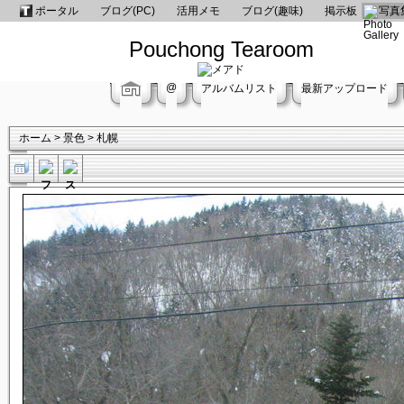
ポータル
ブログ(PC)
活用メモ
ブログ(趣味)
掲示板
写真
Pouchong Tearoom
@
アルバムリスト
最新アップロード
ホーム
>
景色
>
札幌