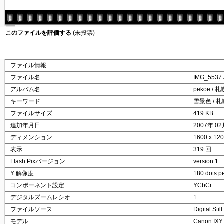
このファイルを評価する
(未投票)
ファイル情報
ファイル名:
IMG_5537
アルバム名:
pekoe
/
札
キーワード:
雪景色
/
札
ファイルサイズ:
419 KB
追加年月日:
2007年 02
ディメンション:
1600 x 1
表示:
319 回
Flash Pixバージョン:
version 1
Y 解像度:
180 dots p
コンポーネント設定:
YCbCr
デジタルズームレシオ:
1
ファイルソース:
Digital Sti
モデル:
Canon IXY