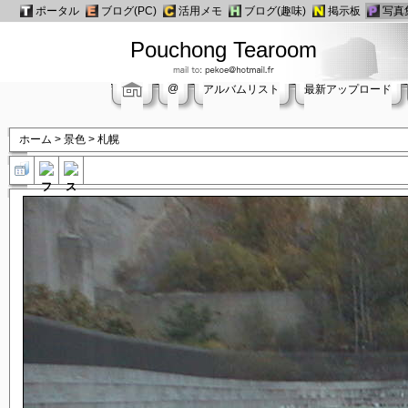
ポータル
ブログ(PC)
活用メモ
ブログ(趣味)
掲示板
写真
Pouchong Tearoom
@
アルバムリスト
最新アップロード
ホーム
>
景色
>
札幌