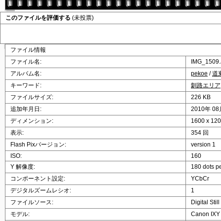
このファイルを評価する
(未投票)
ファイル情報
ファイル名:
IMG_1509
アルバム名:
pekoe
/
道
キーワード:
釧路エリア
ファイルサイズ:
226 KB
追加年月日:
2010年 08
ディメンション:
1600 x 1
表示:
354 回
Flash Pixバージョン:
version 1
ISO:
160
Y 解像度:
180 dots p
コンポーネント設定:
YCbCr
デジタルズームレシオ:
1
ファイルソース:
Digital Sti
モデル:
Canon IXY 