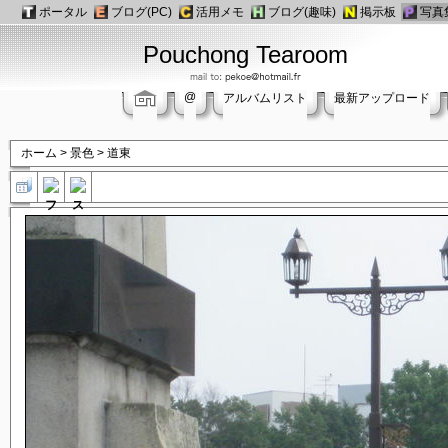
ポータル
ブログ(PC)
活用メモ
ブログ(趣味)
掲示板
写真
Pouchong Tearoom
@
アルバムリスト
最新アップロード
ホーム
>
景色
>
道東