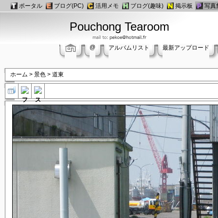
ポータル
ブログ(PC)
活用メモ
ブログ(趣味)
掲示板
写真
Pouchong Tearoom
@
アルバムリスト
最新アップロード
ホーム
>
景色
>
道東