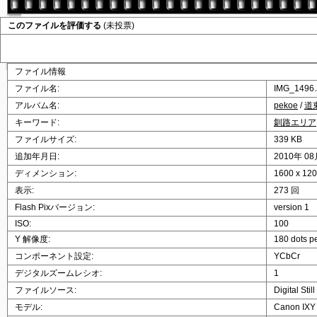
このファイルを評価する
(未投票)
ファイル情報
ファイル名:
IMG_1496
アルバム名:
pekoe
/
道
キーワード:
釧路エリア
ファイルサイズ:
339 KB
追加年月日:
2010年 08
ディメンション:
1600 x 1
表示:
273 回
Flash Pixバージョン:
version 1
ISO:
100
Y 解像度:
180 dots p
コンポーネント設定:
YCbCr
デジタルズームレシオ:
1
ファイルソース:
Digital Sti
モデル:
Canon IXY 