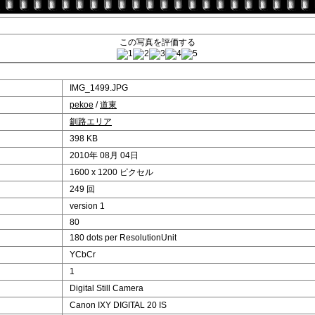
この写真を評価する
IMG_1499.JPG
pekoe
/
道東
釧路エリア
398 KB
2010年 08月 04日
1600 x 1200 ピクセル
249 回
version 1
80
180 dots per ResolutionUnit
YCbCr
1
Digital Still Camera
Canon IXY DIGITAL 20 IS