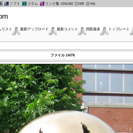
集
ソフト
コラム
リンク集
oom
ムリスト
最新アップロード
最新コメント
閲覧最多
トップレート
ファイル 14/76