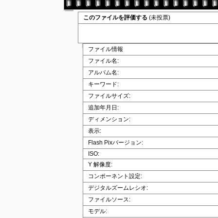
このファイルを評価する
(未投票)
ファイル情報
ファイル名:
アルバム名:
キーワード:
ファイルサイズ:
追加年月日:
ディメンション:
表示:
Flash Pixバージョン:
ISO:
Y 解像度:
コンポーネント設定:
デジタルズームレシオ:
ファイルソース:
モデル: