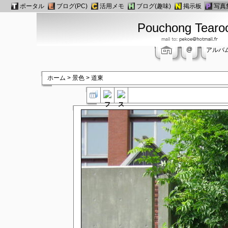
ポータル
ブログ(PC)
活用メモ
ブログ(趣味)
掲示板
写真
Pouchong Tear
@
アルバ
ホーム
>
景色
>
道東