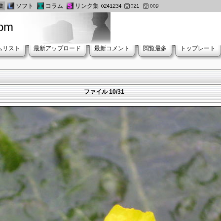
集
ソフト
コラム
リンク集
oom
ムリスト
最新アップロード
最新コメント
閲覧最多
トップレート
ファイル 10/31