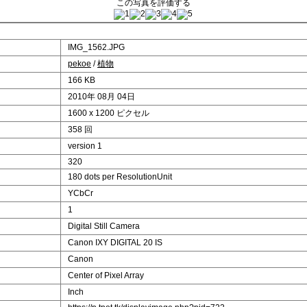
この写真を評価する
IMG_1562.JPG
pekoe
/
植物
166 KB
2010年 08月 04日
1600 x 1200 ピクセル
358 回
version 1
320
180 dots per ResolutionUnit
YCbCr
1
Digital Still Camera
Canon IXY DIGITAL 20 IS
Canon
Center of Pixel Array
Inch