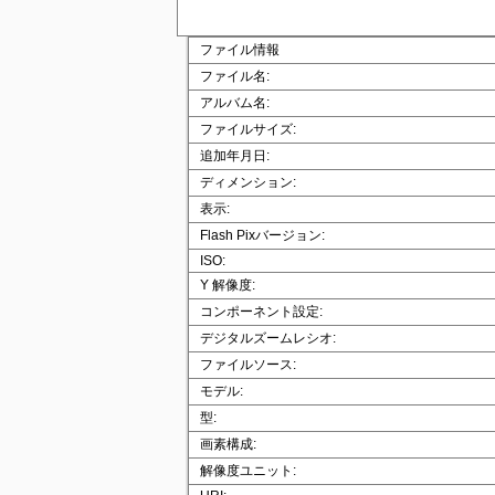
ファイル情報
ファイル名:
アルバム名:
ファイルサイズ:
追加年月日:
ディメンション:
表示:
Flash Pixバージョン:
ISO:
Y 解像度:
コンポーネント設定:
デジタルズームレシオ:
ファイルソース:
モデル:
型:
画素構成:
解像度ユニット: