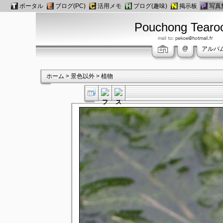
ポータル
ブログ(PC)
活用メモ
ブログ(趣味)
掲示板
写真
Pouchong Tear
@
アルバ
ホーム
>
景色以外
>
植物