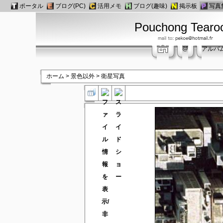
ポータル
ブログ(PC)
活用メモ
ブログ(趣味)
掲示板
写真
Pouchong Tear
@
アルバ
ホーム
>
景色以外
>
衛星写真