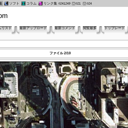
集
ソフト
コラム
リンク集
oom
ムリスト
最新アップロード
最新コメント
閲覧最多
トップレート
ファイル 2/10