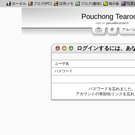
ポータル
ブログ(PC)
活用メモ
ブログ(趣味)
掲示板
写真
Pouchong Tear
@
アルバ
ログインするには、あ
ユーザ名
パスワード
パスワードを忘れました
アカウントの有効化リンクを忘れ