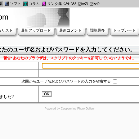
集
ソフト
コラム
リンク集
oom
ムリスト
最新アップロード
最新コメント
閲覧最多
トップレート
なたのユーザ名およびパスワードを入力してください。
警告: あなたのブラウザは、スクリプトのクッキーを許可していないようです。
次回からユーザ名およびパスワードの入力を省略する
。
OK
ました?
Powered by
Coppermine Photo Gallery