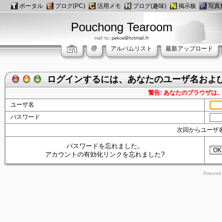
ポータル
ブログ(PC)
活用メモ
ブログ(趣味)
掲示板
写真
Pouchong Tearoom
@
アルバムリスト
最新アップロード
ログインするには、あなたのユーザ名およ
警告: あなたのブラウザ
ユーザ名
パスワード
次回からユーザ
パスワードを忘れました。
OK
アカウントの有効化リンクを忘れました?
Powered