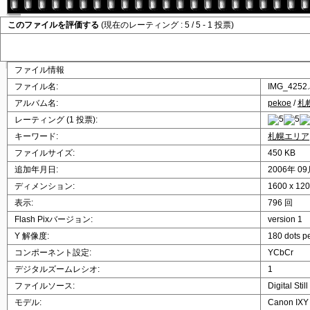
このファイルを評価する
(現在のレーティング : 5 / 5 - 1 投票)
ファイル情報
ファイル名:
IMG_4252
アルバム名:
pekoe
/
札
レーティング (1 投票):
キーワード:
札幌エリア
ファイルサイズ:
450 KB
追加年月日:
2006年 09
ディメンション:
1600 x 1
表示:
796 回
Flash Pixバージョン:
version 1
Y 解像度:
180 dots p
コンポーネント設定:
YCbCr
デジタルズームレシオ:
1
ファイルソース:
Digital Sti
モデル:
Canon IXY