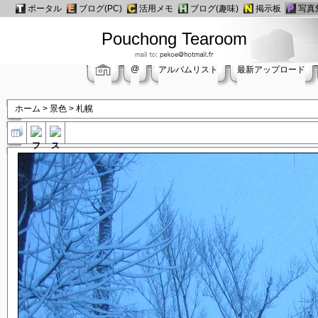
ポータル
ブログ(PC)
活用メモ
ブログ(趣味)
掲示板
写真
Pouchong Tearoom
@
アルバムリスト
最新アップロード
ホーム
>
景色
>
札幌